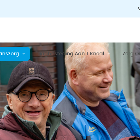
anszorg
Dagbesteding Aan T Knoal
Zorg O
am Balanszorg
Team Dagbesteding
Compl
nen Kijken Bij Balanszorg
Binnenkijken Bij Dagbesteding Aan T Kno
Algem
Zorgk
Contac
Ervari
Kosten