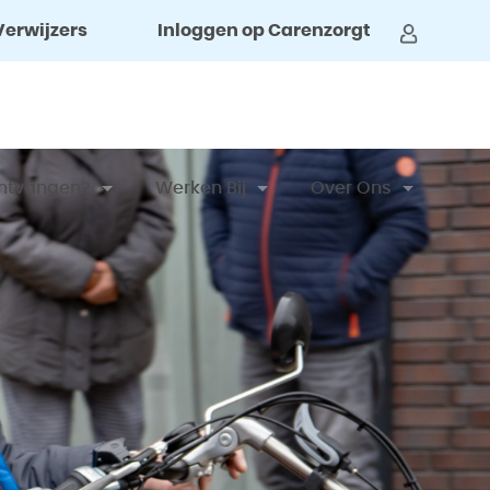
Verwijzers
Inloggen op Carenzorgt
ntvangen?
Werken Bij
Over Ons
imenten, Tip Of Klacht
Vacatures
Clientenraad
al
ene Voorwaarden
Vrijwilliger Worden
Nieuwsbrieven
aart Nederland
Stage En BBL
Privacy Reglement
t Formulier
Ervaringen Van Medewerkers
Coördinatieteam
ngen Van Cliënten
 En Financiering