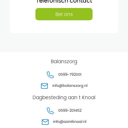
Telefonisch contact
Bel ons
Balanszorg
0599-792001
info@balanszorg.nl
Dagbesteding aan t Knoal
0599-201452
info@aantknoal.nl