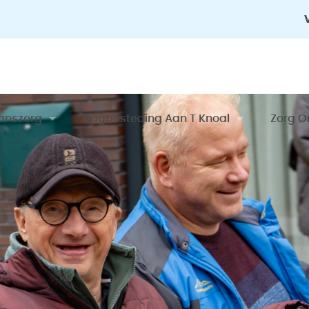
anszorg
Dagbesteding Aan T Knoal
Zorg O
am Balanszorg
Team Dagbesteding
Compl
nen Kijken Bij Balanszorg
Binnenkijken Bij Dagbesteding Aan T Kno
Algem
Zorgk
Contac
Ervari
Kosten