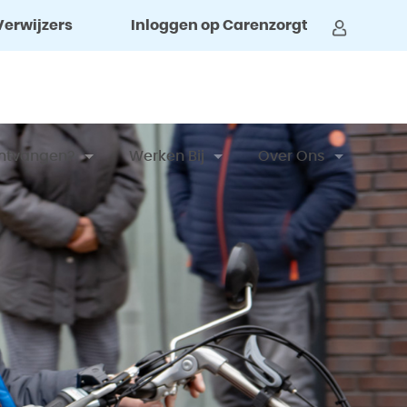
Verwijzers
Inloggen op Carenzorgt
ntvangen?
Werken Bij
Over Ons
imenten, Tip Of Klacht
Vacatures
Clientenraad
al
ene Voorwaarden
Vrijwilliger Worden
Nieuwsbrieven
aart Nederland
Stage En BBL
Privacy Reglement
t Formulier
Ervaringen Van Medewerkers
Coördinatieteam
ngen Van Cliënten
 En Financiering